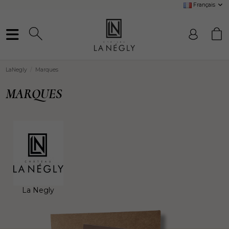
Français
LaNegly
Marques
MARQUES
La Negly