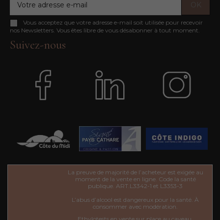
Vous acceptez que votre adresse e-mail soit utilisée pour recevoir
nos Newsletters. Vous êtes libre de vous désabonner à tout moment.
Suivez-nous
La preuve de majorité de l’acheteur est exigée au
moment de la vente en ligne. Code la santé
publique. ART.L3342-1 et L3353-3
L’abus d’alcool est dangereux pour la santé. À
consommer avec modération.
Ethylotests en vente sur place au caveau.