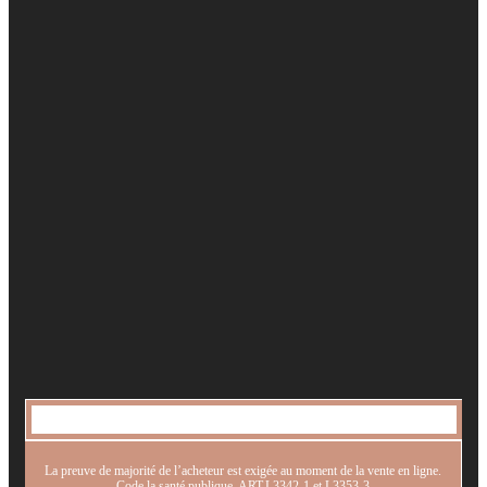
La preuve de majorité de l’acheteur est exigée au moment de la vente en ligne.
Code la santé publique. ART.L3342-1 et L3353-3