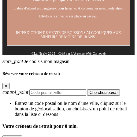
L’abus d’alcool est dangereux pour la santé. À consommer avec modération.
Ethylotests en vente sur place au caveau.
INTERDICTION DE VENTE DE BOISSONS ALCOOLIQUES AUX
MINEURS DE MOINS DE 18 ANS.
©La Négly 2025 - Créé par
L'Agence Web Cibleweb
store_front
Je choisis mon magasin
Réserver votre créneau de retrait
×
control_point
Chercher
search
Entrez un code postal ou le nom d'une ville, cliquez sur le
bouton de géolocalisation, ou choisissez un point de retrait
dans la liste ci-dessous
Votre créneau de retrait pour
0
min.