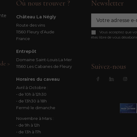
Où nous trouver ?
Newsletter
nte
Château La Négly
Route des vins
11560 Fleury d’Aude
Vous acceptez que votr
êtes libre de vous désabo
France
Entrepôt
Domaine Saint-Louis La Mer
de >
Suivez-nous
11560 Les Cabanes de Fleury
Horaires du caveau
Avril à Octobre :
• de 10h à 12h30
• de 13h30 à 18h
Fermé le dimanche
Novembre à Mars :
• de 9h à 12h
• de 13h à 17h