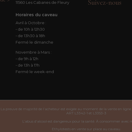
Suivez-nous
11560 Les Cabanes de Fleury
Horaires du caveau
Avril à Octobre :
• de 10h à 12h30
• de 13h30 à 18h
Fermé le dimanche
Novembre à Mars :
• de 9h à 12h
• de 13h à 17h
Fermé le week-end
La preuve de majorité de l’acheteur est exigée au moment de la vente en ligne.
ART.L3342-1 et L3353-3
L’abus d’alcool est dangereux pour la santé. À consommer avec 
Ethylotests en vente sur place au caveau.