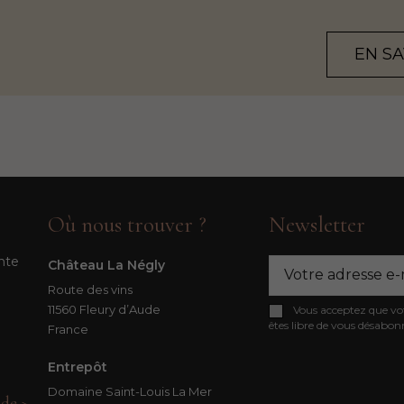
EN S
Où nous trouver ?
Newsletter
nte
Château La Négly
Route des vins
11560 Fleury d’Aude
Vous acceptez que votr
êtes libre de vous désabo
France
Entrepôt
Domaine Saint-Louis La Mer
de >